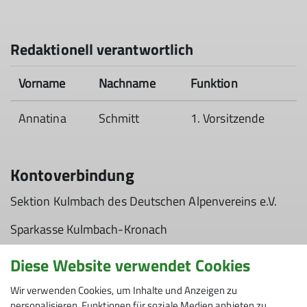
Redaktionell verantwortlich
Vorname
Nachname
Funktion
Annatina
Schmitt
1. Vorsitzende
Kontoverbindung
Sektion Kulmbach des Deutschen Alpenvereins e.V.
Sparkasse Kulmbach-Kronach
IBAN: DE50 7715 0000 0000 1546 17
Diese Website verwendet Cookies
Wir verwenden Cookies, um Inhalte und Anzeigen zu
personalisieren, Funktionen für soziale Medien anbieten zu