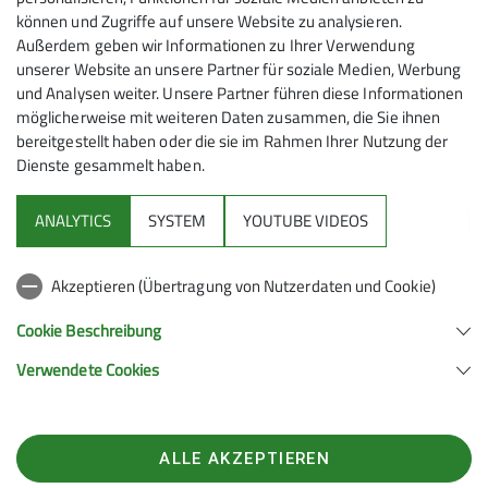
können und Zugriffe auf unsere Website zu analysieren.
Außerdem geben wir Informationen zu Ihrer Verwendung
Verbraucherstreitbeilegung/Universalschlich
unserer Website an unsere Partner für soziale Medien, Werbung
und Analysen weiter. Unsere Partner führen diese Informationen
Wir sind nicht bereit oder verpflichtet, an
möglicherweise mit weiteren Daten zusammen, die Sie ihnen
Streitbeilegungsverfahren vor einer
bereitgestellt haben oder die sie im Rahmen Ihrer Nutzung der
Verbraucherschlichtungsstelle teilzunehmen.
Dienste gesammelt haben.
ANALYTICS
SYSTEM
YOUTUBE VIDEOS
Sektion
Akzeptieren (Übertragung von Nutzerdaten und Cookie)
Unsere Homepages
Cookie Beschreibung
Verwendete Cookies
Sektion Kulmbach des Deutschen Alpenvereins e.V.
Postfach 1721
95301 Kulmbach
ALLE AKZEPTIEREN
Telefon +4917678023208