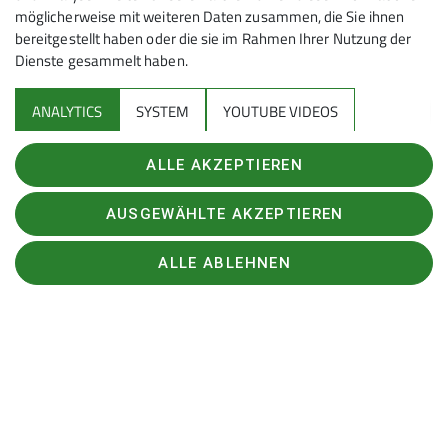
möglicherweise mit weiteren Daten zusammen, die Sie ihnen
Unsere Homepages
bereitgestellt haben oder die sie im Rahmen Ihrer Nutzung der
Dienste gesammelt haben.
Sektion Kulmbach des Deutschen Alpenvereins e.V.
ANALYTICS
SYSTEM
YOUTUBE VIDEOS
Postfach 1721
95301 Kulmbach
ALLE AKZEPTIEREN
Telefon +4917678023208
Akzeptieren (Übertragung von Nutzerdaten und Cookie)
Kontakt
Cookie Beschreibung
AUSGEWÄHLTE AKZEPTIEREN
Verwendete Cookies
ALLE ABLEHNEN
Impressum
Datenschutz
Datenschutz-Einstellungen