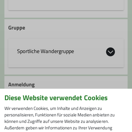
Albert-Ruckdeschel-Straße 2
95326 Kulmbach
Gruppe
Sportliche Wandergruppe
Geführt werden diese Wanderungen vom
zertifizierten Ernährungsberater bzw.
Anmeldung
Gesundheitswanderführer von den
Diese Website verwendet Cookies
Ernährungswanderern Markus Strauch.
Anmeldung bei Markus Strauch (0175/3661468)
Treffpunkt: immer um 13:30 Uhr auf dem
bis 19:00 Uhr erforderlich!
Wir verwenden Cookies, um Inhalte und Anzeigen zu
Parkplatz in der Albert-Ruckdeschel-
personalisieren, Funktionen für soziale Medien anbieten zu
Straße 2 (bei Fressnapf / Norma) in
können und Zugriffe auf unsere Website zu analysieren.
Anmeldung bis
Kulmbach. Von hier aus werden
Außerdem geben wir Informationen zu Ihrer Verwendung