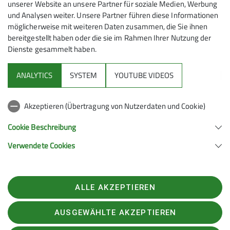
Fahrgemeinschaften gebildet.
unserer Website an unsere Partner für soziale Medien, Werbung
24.09.2026
Voraussetzungen: Kondition für min. 5
und Analysen weiter. Unsere Partner führen diese Informationen
möglicherweise mit weiteren Daten zusammen, die Sie ihnen
Stunden Gehzeit bei ca. 17 bis 27 km je
bereitgestellt haben oder die sie im Rahmen Ihrer Nutzung der
Tour, bis 1000 Hm, Geschwindigkeit ca.
Dienste gesammelt haben.
4,5 km/h, Trittsicherheit, entsprechende
Wanderkleidung, ggfs. Wanderstöcke und
ANALYTICS
SYSTEM
YOUTUBE VIDEOS
im Frühjahr und Herbst Stirnlampen.
Sektion
Anmeldung: erforderlich bis 19:00 Uhr
des vorhergehenden Donnerstags.
Akzeptieren (Übertragung von Nutzerdaten und Cookie)
Unsere Homepages
Cookie Beschreibung
Verwendete Cookies
Sektion Kulmbach des Deutschen Alpenvereins e.V.
Postfach 1721
95301 Kulmbach
ALLE AKZEPTIEREN
Telefon +4917678023208
Kontakt
AUSGEWÄHLTE AKZEPTIEREN